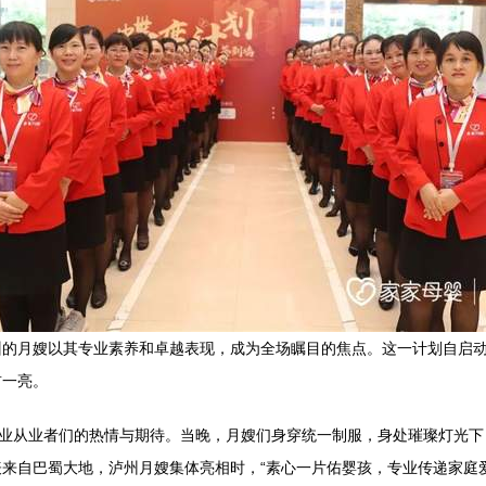
”培训的月嫂以其专业素养和卓越表现，成为全场瞩目的焦点。这一计划自
前一亮。
行业从业者们的热情与期待。当晚，月嫂们身穿统一制服，身处璀璨灯光
来自巴蜀大地，泸州月嫂集体亮相时，“素心一片佑婴孩，专业传递家庭爱