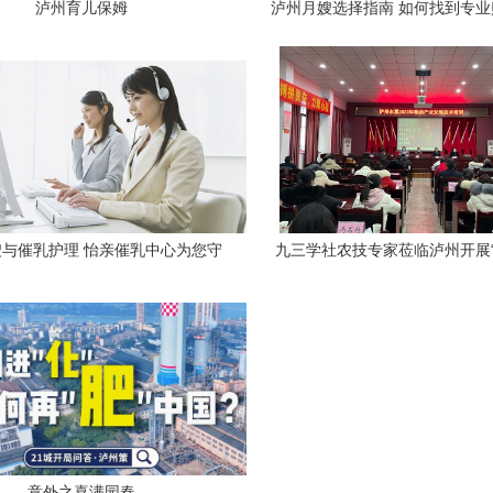
泸州育儿保姆
泸州月嫂选择指南 如何找到专
姆与月嫂服务
与催乳护理 怡亲催乳中心为您守
九三学社农技专家莅临泸州开展“
护母婴健康
油产业发展技术培训
意外之喜满园春