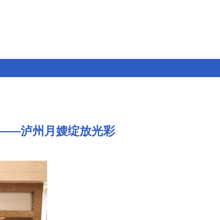
项——泸州月嫂绽放光彩