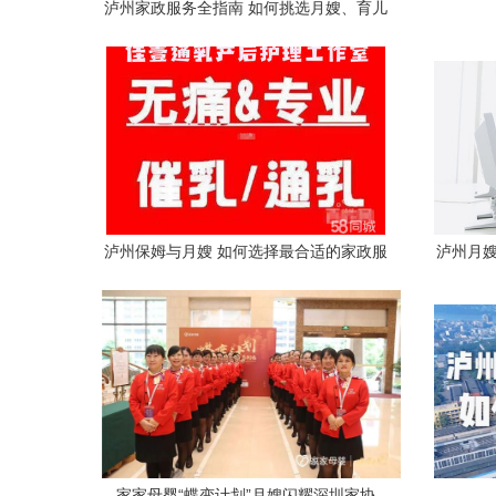
泸州家政服务全指南 如何挑选月嫂、育儿
嫂、住家保姆与护工
泸州保姆与月嫂 如何选择最合适的家政服
泸州月嫂
务
家家母婴“蝶变计划”月嫂闪耀深圳家协