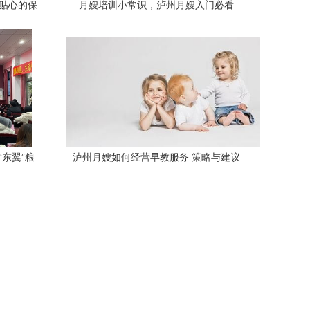
业贴心的保
月嫂培训小常识，泸州月嫂入门必看
东翼”粮
泸州月嫂如何经营早教服务 策略与建议