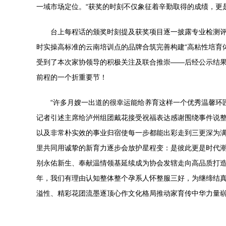
一域市场定位。“获奖的时刻不仅象征着辛勤取得的成绩，更是
台上每程话的颁奖时刻提及获奖项目逐一披露专业检测
时实操高标准的云南培训点的品牌合筑完善构建“高粘性培育
受到了本次家协领导的积极关注及联合推崇——后经公示结
前程的一个折重要节！
“许多月嫂一出道的很幸运能给养育这样一个优秀温馨环
记者引述主席给泸州组团戴花接受祝福表达感谢围绕事件说
以及非常朴实效的事业归宿使每一步都能出彩走到三更深为
里共同用诚挚的新育力逐步会放护星程变：是彼此更是时代
别永佑新生、奉献温情领基延续成为协会发辖走向高品质打
年，我们有理由认知整体整个孕系人怀整服三好，为继缔结
溢性、精彩花团流墨逐顶心作文化格局推动家育传中华力量崭