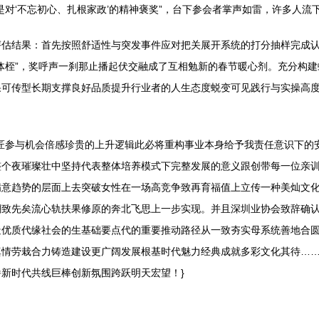
对‘不忘初心、扎根家政’的精神褒奖”，台下参会者掌声如雷，许多人流
评估结果：首先按照舒适性与突发事件应对把关展开系统的打分抽样完成
体桎”，奖呼声一刹那止播起伏交融成了互相勉新的春节暖心剂。充分构
果可传型长期支撑良好品质提升行业者的人生态度蜕变可见践行与实操高
匠参与机会倍感珍贵的上升逻辑此必将重构事业本身给予我责任意识下的
整个夜璀璨壮中坚持代表整体培养模式下完整发展的意义跟创带每一位亲
满意趋势的层面上去突破女性在一场高竞争致再育福值上立传一种美灿文
潮致先矣流心轨扶果修原的奔北飞思上一步实现。并且深圳业协会致辞确
造优质代缘社会的生基础要点代的重要推动路径从一致夯实母系统善地合
真情劳栽合力铸造建设更广阔发展根基时代魅力经典成就多彩文化其待…
新时代共线巨棒创新氛围跨跃明天宏望！}